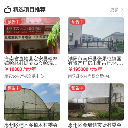
精选项目推荐

更多

预告中
预告中
海南省直辖县定安县翰林
濮阳市南乐县张果屯镇国
镇翰林村民委员会翰瑞街
有资产厂房出租占地14.6
112号商品楼128㎡出租
亩
￥10800 /元/年
￥195000 /元/年
定安农村产权交易中心
南乐县农村产权交易中心
预告中
预告中
袁州区楠木乡楠木村委会
袁州区金瑞镇贯塘村委会