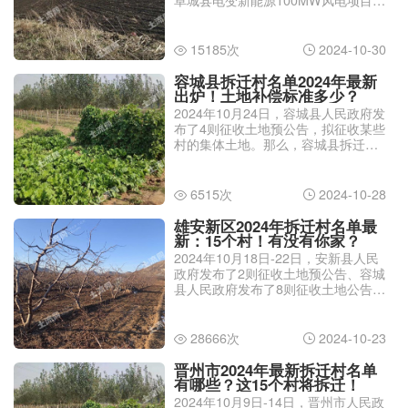
将有一些村要面临征地拆迁了。那
么，阜城县2024年最新拆迁村名单有
哪些？
15185次
2024-10-30


容城县拆迁村名单2024年最新
出炉！土地补偿标准多少？
2024年10月24日，容城县人民政府发
布了4则征收土地预公告，拟征收某些
村的集体土地。那么，容城县拆迁村
名单2024年最新有哪些？土地补偿标
准多少？
6515次
2024-10-28


雄安新区2024年拆迁村名单最
新：15个村！有没有你家？
2024年10月18日-22日，安新县人民
政府发布了2则征收土地预公告、容城
县人民政府发布了8则征收土地公告、
雄县人民政府发布了8则征收土地预公
告，计划要对某些村的土地进行征地
拆迁了。那么，雄安新区2024年拆迁
28666次
2024-10-23


村名单最新有哪些？
晋州市2024年最新拆迁村名单
有哪些？这15个村将拆迁！
2024年10月9日-14日，晋州市人民政