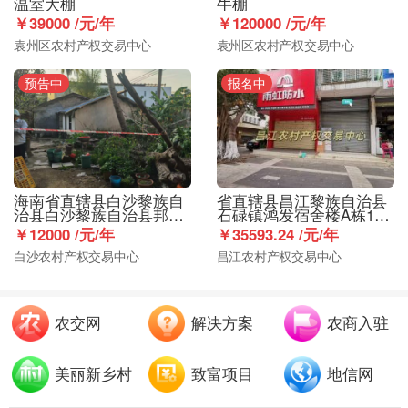
温室大棚
牛棚
￥39000 /元/年
￥120000 /元/年
袁州区农村产权交易中心
袁州区农村产权交易中心
预告中
报名中
海南省直辖县白沙黎族自
省直辖县昌江黎族自治县
治县白沙黎族自治县邦溪
石碌镇鸿发宿舍楼A栋1-2
镇孟果路58、60、62号商
层102号商铺184.23㎡出
￥12000 /元/年
￥35593.24 /元/年
铺后方约940㎡（约合1.41
租
白沙农村产权交易中心
昌江农村产权交易中心
亩）土地出租
农交网
解决方案
农商入驻
美丽新乡村
致富项目
地信网