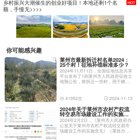
乡村振兴大潮催生的创业好项目！本地还剩1个名
额，手慢无>>>>
你可能感兴趣
莱州市最新拆迁村名单2024：
25个村！征地补偿标准多少？
2024年11月11日，全国征地信息共享
平台发布了1则莱州市人民政府征收土
地预公告，将拆迁一些村，用于栖霞
至莱州高速公路（莱州段）建设。那
么，莱州市最新拆迁村名单2024有哪
些？征地补偿标准多少？
41952次
2024-11-13


2024年关于莱州市农村产权流
转交易市场建设工作的实施意
见
2024年2月2日，《莱州市人民政府办
公室关于莱州市农村产权流转交易市
场建设工作的实施意见》（莱政办发
〔2024〕2号）发布。