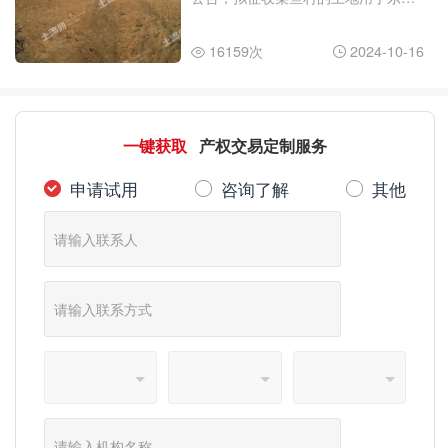
电气冠县集中式陆上风电项目建设。
那么，冠县拆迁村名单2024年最新有
哪些？拆迁补偿多少钱一亩？
16159次
2024-10-16


一键获取
产权交易定制服务
申请试用
咨询了解
其他


