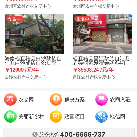
袁州区农村产权交易中心
袁州区农村产权交易中心
预告中
报名中
海南省直辖县白沙黎族自
省直辖县昌江黎族自治县
治县白沙黎族自治县邦溪
石碌镇鸿发宿舍楼A栋1-2
镇孟果路58、60、62号商
层102号商铺184.23㎡出
￥12000 /元/年
￥35593.24 /元/年
铺后方约940㎡（约合1.41
租
白沙农村产权交易中心
昌江农村产权交易中心
亩）土地出租
农交网
解决方案
农商入驻
美丽新乡村
致富项目
地信网
400-6666-737
服务热线