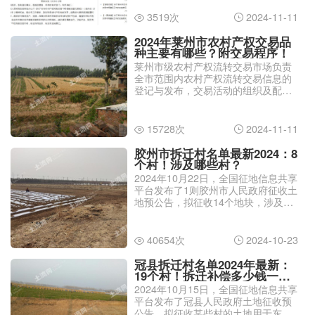
3519次
2024-11-11


2024年莱州市农村产权交易品
种主要有哪些？附交易程序！
莱州市级农村产权流转交易市场负责
全市范围内农村产权流转交易信息的
登记与发布，交易活动的组织及配套
服务工作；制定全市统一规范的市场
管理制度和交易规则，对镇街农村产
权流转交易工作进行业务指导。那
15728次
2024-11-11


么，2024年莱州市农村产权交易品种
主要有哪些？交易程序是怎样的？
胶州市拆迁村名单最新2024：8
个村！涉及哪些村？
2024年10月22日，全国征地信息共享
平台发布了1则胶州市人民政府征收土
地预公告，拟征收14个地块，涉及多
个村。那么，胶州市拆迁村名单最新
2024有哪些？
40654次
2024-10-23


冠县拆迁村名单2024年最新：
19个村！拆迁补偿多少钱一
亩？
2024年10月15日，全国征地信息共享
平台发布了冠县人民政府土地征收预
公告，拟征收某些村的土地用于东方