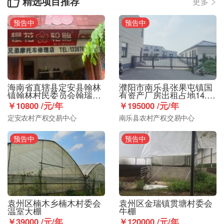
精选项目推荐

更多

预告中
预告中
海南省直辖县定安县翰林
濮阳市南乐县张果屯镇国
镇翰林村民委员会翰瑞街
有资产厂房出租占地14.6
112号商品楼128㎡出租
亩
￥10800 /元/年
￥195000 /元/年
定安农村产权交易中心
南乐县农村产权交易中心
预告中
预告中
袁州区楠木乡楠木村委会
袁州区金瑞镇贯塘村委会
温室大棚
牛棚
￥39000 /元/年
￥120000 /元/年