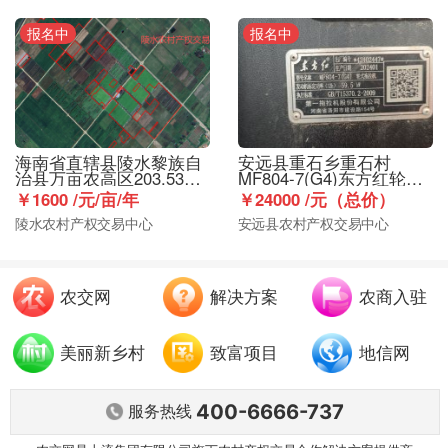
报名中
报名中
海南省直辖县陵水黎族自
安远县重石乡重石村
治县万亩农高区203.53亩
MF804-7(G4)东方红轮式
长坡洋耕地合作项目
拖拉机出租
￥1600 /元/亩/年
￥24000 /元（总价）
陵水农村产权交易中心
安远县农村产权交易中心
农交网
解决方案
农商入驻
美丽新乡村
致富项目
地信网
400-6666-737
服务热线