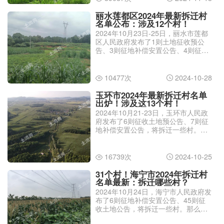
丽水莲都区2024年最新拆迁村
名单公布：涉及12个村！
2024年10月23日-25日，丽水市莲都
区人民政府发布了1则土地征收预公
告、3则征地补偿安置公告、4则征地
补偿安置方案、2则土地征收公告，计
划拆迁一些村。那么，丽水莲都区
2024年最新拆迁村名单有哪些？
10477次
2024-10-28


玉环市2024年最新拆迁村名单
出炉！涉及这13个村！
2024年10月21-23日，玉环市人民政
府发布了6则征收土地预公告、7则征
地补偿安置公告，将拆迁一些村。那
么，玉环市2024年最新拆迁村名单有
哪些？
16739次
2024-10-25


31个村！海宁市2024年拆迁村
名单最新：拆迁哪些村？
2024年10月24日，海宁市人民政府发
布了6则征地补偿安置公告、45则征
收土地公告，将拆迁一些村。那么，
海宁市2024年拆迁村名单最新有哪