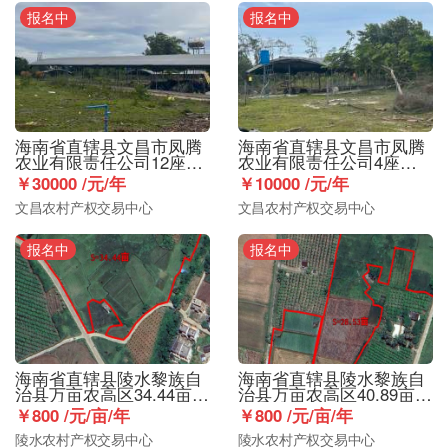
报名中
报名中
海南省直辖县文昌市凤腾
海南省直辖县文昌市凤腾
农业有限责任公司12座鸡
农业有限责任公司4座鸡
棚出租
棚出租
￥30000 /元/年
￥10000 /元/年
文昌农村产权交易中心
文昌农村产权交易中心
报名中
报名中
海南省直辖县陵水黎族自
海南省直辖县陵水黎族自
治县万亩农高区34.44亩花
治县万亩农高区40.89亩花
石洋耕地合作项目
石洋耕地合作项目
￥800 /元/亩/年
￥800 /元/亩/年
陵水农村产权交易中心
陵水农村产权交易中心