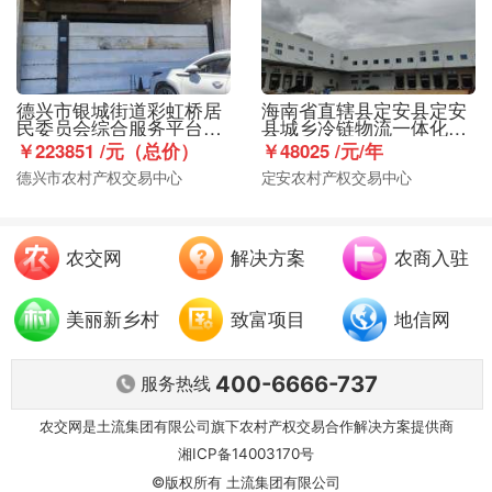
德兴市银城街道彩虹桥居
海南省直辖县定安县定安
民委员会综合服务平台商
县城乡冷链物流一体化基
业楼1层5号94.48㎡店铺使
础设施屋顶（可铺设光伏
￥223851 /元（总价）
￥48025 /元/年
用权出租
板1921块）出租
德兴市农村产权交易中心
定安农村产权交易中心
农交网
解决方案
农商入驻
美丽新乡村
致富项目
地信网
400-6666-737
服务热线
农交网是土流集团有限公司旗下农村产权交易合作解决方案提供商
湘ICP备14003170号
©版权所有
土流集团有限公司