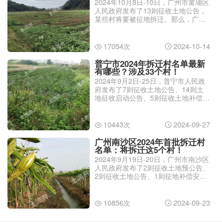
2024年10月8日-10日，广州市黄埔区
人民政府发布了13则征收土地公告，
某些村将要被征地拆迁。那么，广州
黄埔区最新拆迁村名单2024有哪些？
17054次
2024-10-14


普宁市2024年拆迁村名单最新
有哪些？涉及33个村！
2024年9月2日-25日，普宁市人民政
府发布了7则征收土地公告、14则土
地征收启动公告、5则征收土地补偿安
置公告，将要对一些村进行征地拆
迁。那么，普宁市2024年拆迁村名单
最新有哪些？这里由农交网小编介
10443次
2024-09-27


绍。
广州南沙区2024年首批拆迁村
名单：将拆迁这5个村！
2024年9月19日-20日，广州市南沙区
人民政府发布了2则征收土地预公告、
2则征收土地公告、1则征地补偿安置
公告，将拆迁一些村。那么，广州南
沙区2024年首批拆迁村名单有哪些？
大家跟着农交网小编一起看看吧。
10856次
2024-09-23

