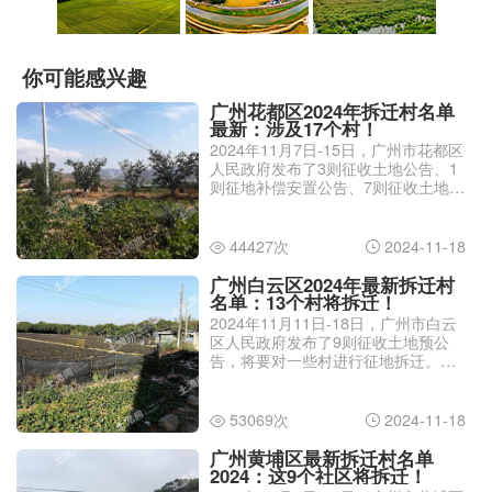
你可能感兴趣
广州花都区2024年拆迁村名单
最新：涉及17个村！
2024年11月7日-15日，广州市花都区
人民政府发布了3则征收土地公告、1
则征地补偿安置公告、7则征收土地预
公告，一些村将拆迁。那么，广州花
都区2024年拆迁村名单最新有哪些？
44427次
2024-11-18


广州白云区2024年最新拆迁村
名单：13个村将拆迁！
2024年11月11日-18日，广州市白云
区人民政府发布了9则征收土地预公
告，将要对一些村进行征地拆迁。那
么，广州白云区2024年最新拆迁村名
单有哪些？
53069次
2024-11-18


广州黄埔区最新拆迁村名单
2024：这9个社区将拆迁！