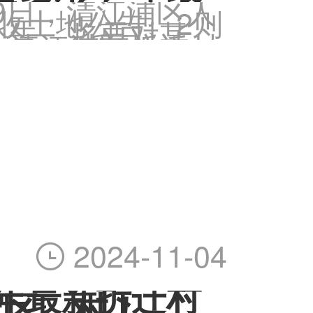
-29日，清江浦区人
收土地公告、2则
公告，将要对某些
，清江浦区拆迁村
有哪些？土地补偿标
2024-11-04

4年最新拆迁村
社区、村！