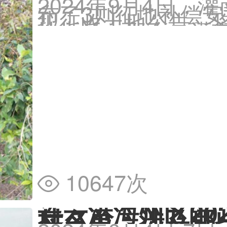
2024年9月4日，
布了3则征地补偿安
拟征收土地公告，
地拆迁。那么，灌南
迁村名单有哪些？
的内容整理。
10647次

连云港海州区20
村名单：涉及哪