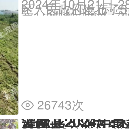
2024年10月21日
区人民政府发布了
告、6则征地补偿
些村要被拆迁了。
2024年最新拆迁
26743次

灌南县2024年
有哪些？涉及5