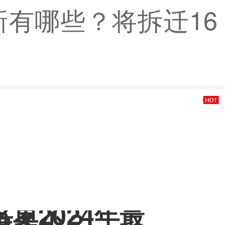
新有哪些？将拆迁16
单2024年最
准多少？