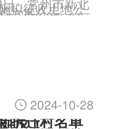
-28日，常州市新北
5则拟征收土地公
安置方案公告，某
那么，常州新北区
村名单有哪些？
2024-10-28

最新拆迁村名单
个社区！