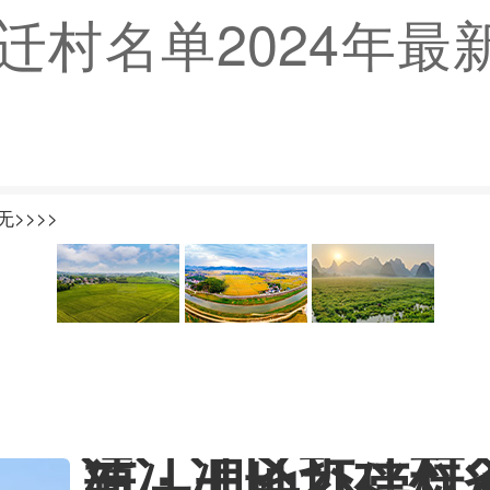
迁村名单2024年最
>>>>
清江浦区拆迁村名
新：土地补偿标