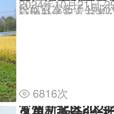
2024年10月21日
民政府发布了4则征
征地补偿安置方案
村进行拆迁。那么
名单2024年最新
准多少？
6816次

常州新北区202
名单：拆迁8个