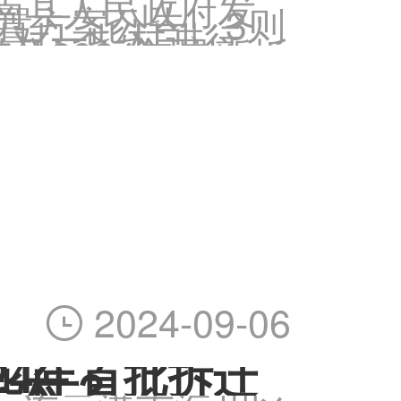
灌南县人民政府发
置方案公告、3则
将对一些村进行征
县2024年最新拆
下面是农交网小编
2024-09-06

24年首批拆迁
些村？