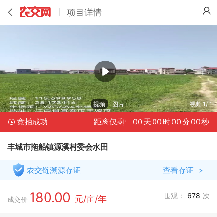
项目详情
视频
图片
视频 1/ 1
竞拍成功
距离仅剩:
00
天
00
时
00
分
00
秒
丰城市拖船镇源溪村委会水田
农交链溯源存证
查看存证
>
180.00
围观：
678
次
元/亩/年
成交价