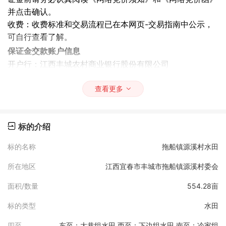
并点击确认。
收费：收费标准和交易流程已在本网页-交易指南中公示，
可自行查看了解。
保证金交款账户信息
开户行：江西丰城农村商业银行股份有限公司
银行卡号：1508593080000755190001
账户名称：丰城市乡村振兴农村产权运营管理有限公司
查看更多
竞价规则
1、参与竞价的客户必须提前预约并缴纳保证金，取得报价
标的介绍
资格后才能进行报价,价格不低于公布的底价
2、本次竞价的标的不可拆分，参入竞价的标的必须为全部
标的名称
拖船镇源溪村水田
标的。
3、竞买方可以按报价原则多次报价，系统采集最高报价为
所在地区
江西宜春市丰城市拖船镇源溪村委会
有效报价。
面积/数量
554.28亩
4、本次竞价方式为: 阶梯竞价 ，每次加价幅度为最小变动
单位(10.0元)的整倍数。
标的类型
水田
5、本次竞价持续时间为 1时59分0秒。
四至
东至：大巷组水田 西至：下边组水田 南至：冷家组