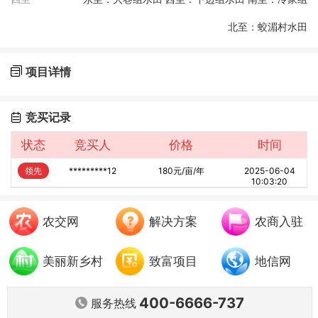
6、本次竞价结束前可查看其他客户报价。
7、成交价按照“时间优先,价格优先”的原则确定。报价最高
北至：蛟湄村水田
者中标，若出现相同报价者，系统将按报价时间先后排序，
先报价者中标
项目详情
8、中标者需在3个工作日内完成中标订单的支付，因客户
自身原因造成的订单超时罚没竞价保证金。
9、对于未中标者的客户，农村产权交易中心会在竞拍结束
竞买记录
后7个工作日内将保证金按原路退还。
状态
竞买人
价格
时间
保证金不退还规则
1、违反相关规则，扰乱市场秩序的客户
领先
*********12
180元/亩/年
2025-06-04
10:03:20
2、竞价成功后逾期或者放弃支付尾款的客户。
3、规定时间内未完成合同签订的客户。
4、哄抬价格，牟取暴利等行为。
农交网
解决方案
农商入驻
交易说明
美丽新乡村
致富项目
地信网
附件信息
400-6666-737
服务热线